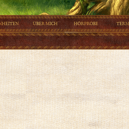
NHEITEN
ÜBER MICH
HÖRPROBE
TERM